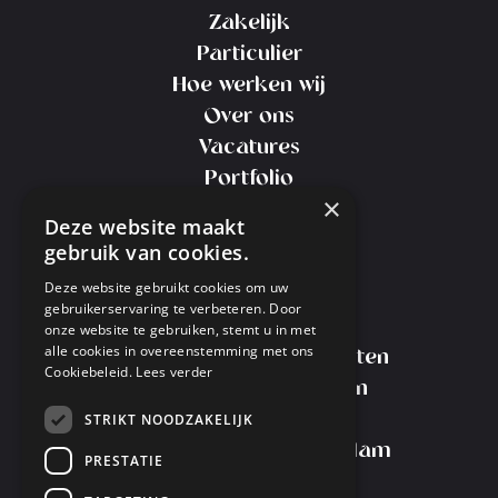
Zakelijk
Particulier
Hoe werken wij
Over ons
Vacatures
Portfolio
×
Contact
Deze website maakt
gebruik van cookies.
Deze website gebruikt cookies om uw
Je interieur spuiten
gebruikerservaring te verbeteren. Door
Keuken spuiten
onze website te gebruiken, stemt u in met
alle cookies in overeenstemming met ons
Keuken wrappen of spuiten
Cookiebeleid.
Lees verder
Kosten Keuken Spuiten
Meubels spuiten
STRIKT NOODZAKELIJK
Meubelspuiterij Amsterdam
PRESTATIE
Transport Service