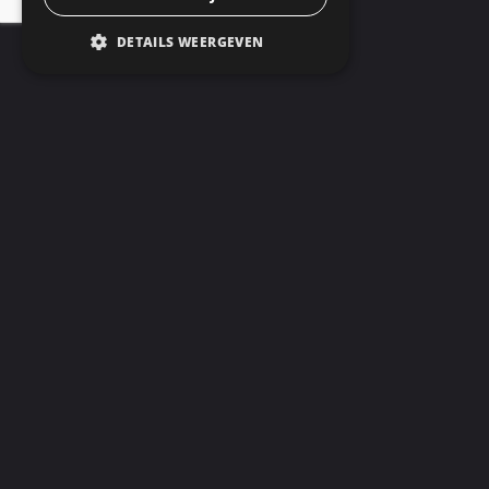
Neem contact op
DETAILS WEERGEVEN
Wat anderen zeggen
Hartelijk bedanken!
Wij willen jullie nog hartelijk
bedanken, voor het spuiten van
onze keuken.
Het is een plaatje geworden , we
zijn er zo blij mee.
Het is echt vakwerk , de verf zit er