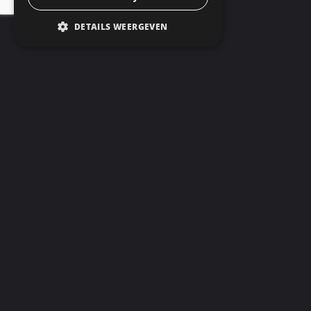
Neem contact op
DETAILS WEERGEVEN
Wat anderen zeggen
Hartelijk bedanken!
Wij willen jullie nog hartelijk
bedanken, voor het spuiten van
onze keuken.
Het is een plaatje geworden , we
zijn er zo blij mee.
Het is echt vakwerk , de verf zit er