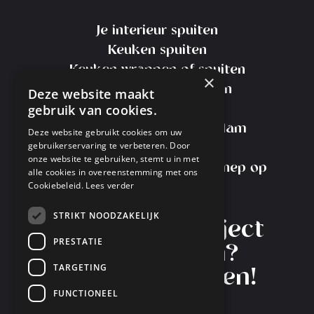
Je interieur spuiten
Keuken spuiten
Keuken wrappen of spuiten
×
Kosten Keuken Spuiten
Deze website maakt
gebruik van cookies.
Meubels spuiten
Meubelspuiterij Amsterdam
Deze website gebruikt cookies om uw
gebruikerservaring te verbeteren. Door
Transport Service
onze website te gebruiken, stemt u in met
Interieurspuiterij Nieuw-Vennep op
alle cookies in overeenstemming met ons
Cookiebeleid.
Lees verder
Instagram
STRIKT NOODZAKELIJK
Heb je een project
PRESTATIE
in gedachten?
TARGETING
Laten we starten!
FUNCTIONEEL