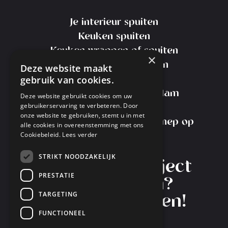
Je interieur spuiten
Keuken spuiten
Keuken wrappen of spuiten
×
Kosten Keuken Spuiten
Deze website maakt
gebruik van cookies.
Meubels spuiten
Meubelspuiterij Amsterdam
Deze website gebruikt cookies om uw
gebruikerservaring te verbeteren. Door
Transport Service
onze website te gebruiken, stemt u in met
Interieurspuiterij Nieuw-Vennep op
alle cookies in overeenstemming met ons
Cookiebeleid.
Lees verder
Instagram
STRIKT NOODZAKELIJK
Heb je een project
PRESTATIE
in gedachten?
TARGETING
Laten we starten!
FUNCTIONEEL