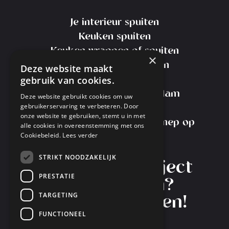
Je interieur spuiten
Keuken spuiten
Keuken wrappen of spuiten
×
Kosten Keuken Spuiten
Deze website maakt
gebruik van cookies.
Meubels spuiten
Meubelspuiterij Amsterdam
Deze website gebruikt cookies om uw
gebruikerservaring te verbeteren. Door
Transport Service
onze website te gebruiken, stemt u in met
Interieurspuiterij Nieuw-Vennep op
alle cookies in overeenstemming met ons
Cookiebeleid.
Lees verder
Instagram
STRIKT NOODZAKELIJK
Heb je een project
PRESTATIE
in gedachten?
TARGETING
Laten we starten!
FUNCTIONEEL