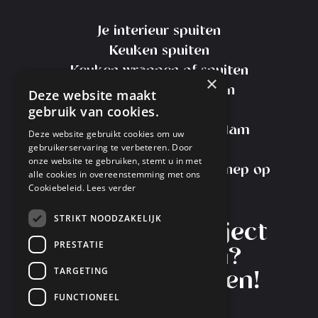
Je interieur spuiten
Keuken spuiten
Keuken wrappen of spuiten
×
Kosten Keuken Spuiten
Deze website maakt
gebruik van cookies.
Meubels spuiten
Meubelspuiterij Amsterdam
Deze website gebruikt cookies om uw
gebruikerservaring te verbeteren. Door
Transport Service
onze website te gebruiken, stemt u in met
Interieurspuiterij Nieuw-Vennep op
alle cookies in overeenstemming met ons
Cookiebeleid.
Lees verder
Instagram
STRIKT NOODZAKELIJK
Heb je een project
PRESTATIE
in gedachten?
TARGETING
Laten we starten!
FUNCTIONEEL