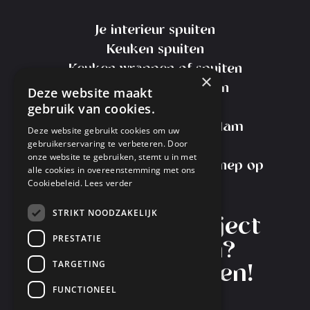
Je interieur spuiten
Keuken spuiten
Keuken wrappen of spuiten
×
Kosten Keuken Spuiten
Deze website maakt
gebruik van cookies.
Meubels spuiten
Meubelspuiterij Amsterdam
Deze website gebruikt cookies om uw
gebruikerservaring te verbeteren. Door
Transport Service
onze website te gebruiken, stemt u in met
Interieurspuiterij Nieuw-Vennep op
alle cookies in overeenstemming met ons
Cookiebeleid.
Lees verder
Instagram
STRIKT NOODZAKELIJK
Heb je een project
PRESTATIE
in gedachten?
TARGETING
Laten we starten!
FUNCTIONEEL